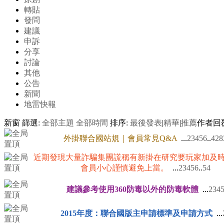
轉貼
發問
建議
申訴
分享
討論
其他
公告
新聞
地雷快報
新窗
篩選:
全部主題
全部時間
排序:
最後發表
|
精華
|
推薦
作者
回
外掛聯合國站規｜會員常見Q&A
...
2
3
4
5
6
..
428
近期發現大量詐騙集團謊稱有新掛在研究要玩家加及
會員小心謹慎避免上當。
...
2
3
4
5
6
..
54
建議參考使用360防毒以外的防毒軟體
...
2
3
4
2015年度：聯合國版主申請標準及申請方式
...