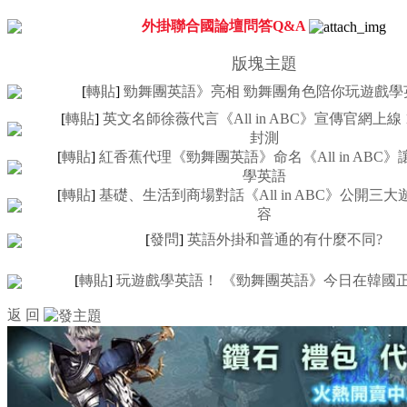
外掛聯合國論壇問答Q&A
版塊主題
[
轉貼
]
勁舞團英語》亮相 勁舞團角色陪你玩遊戲學
[
轉貼
]
英文名師徐薇代言《All in ABC》宣傳官網上線 
封測
[
轉貼
]
紅香蕉代理《勁舞團英語》命名《All in ABC
學英語
[
轉貼
]
基礎、生活到商場對話《All in ABC》公開三
容
[
發問
]
英語外掛和普通的有什麼不同?
[
轉貼
]
玩遊戲學英語！ 《勁舞團英語》今日在韓國
返 回