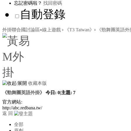
忘記密碼啦？
找回密碼
自動登錄
外掛聯合國討論區
»
線上遊戲
›
《T3 Taiwan》
›
《勁舞團英語外
收藏本版
《勁舞團英語外掛》
今日:
0
|
主題:
7
官方網站:
http://abc.redbana.tw/
返 回
全部
原創