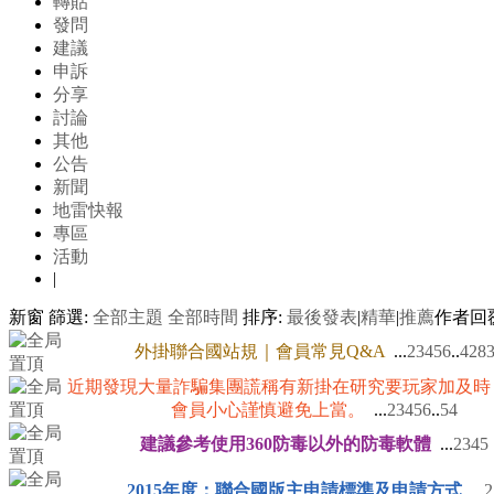
轉貼
發問
建議
申訴
分享
討論
其他
公告
新聞
地雷快報
專區
活動
|
新窗
篩選:
全部主題
全部時間
排序:
最後發表
|
精華
|
推薦
作者
回
外掛聯合國站規｜會員常見Q&A
...
2
3
4
5
6
..
428
近期發現大量詐騙集團謊稱有新掛在研究要玩家加及時
會員小心謹慎避免上當。
...
2
3
4
5
6
..
54
建議參考使用360防毒以外的防毒軟體
...
2
3
4
5
2015年度：聯合國版主申請標準及申請方式
...
2