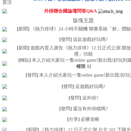
外掛聯合國論壇問答Q&A
版塊主題
[
新聞
]
《熱力排球》24 小時不關機 聯賽系統「鮮」體
[
發問
]
這款遊戲好玩嗎?
[
新聞
]
遊戲內置入廣告《熱力排球》12 日正式公測 開
禮」功能
[
轉貼
]
本人介紹大家玩一隻online game!新出既!好玩到爆
權限
1
]
[
發問
]
本人介紹大家玩一隻online game!新出既!好玩
[
發問
]
這遊戲好玩嗎?
[
發問
]
這外掛?
[
發問
]
還沒有外掛檔嗎?
[
分享
]
必勝攻略
[
新聞
]
《熱力排球》12 日正式公測 台北 101 下陽