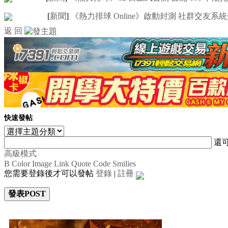
[
新聞
]
《熱力排球 Online》啟動封測 社群交友系
返 回
快速發帖
還
高級模式
B
Color
Image
Link
Quote
Code
Smilies
您需要登錄後才可以發帖
登錄
|
註冊
發表POST