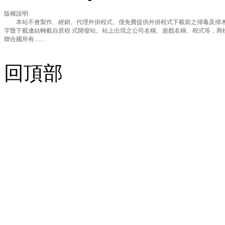
版權說明:
本站不會製作、經銷、代理外掛程式。僅免費提供外掛程式下載前之掃毒及掃木
字暨下載連結轉載自原程 式開發站。站上出現之公司名稱、遊戲名稱、程式等，商
聯合國所有.......
回頂部