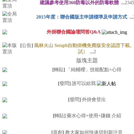
建議參考使用360防毒以外的防毒軟體
...
2
3
4
2015年度：聯合國版主申請標準及申請方式
...
外掛聯合國論壇問答Q&A
[
公告
]
風林火山 Seraph自動掛機免費版安全認證下載
試）
...
2
版塊主題
[
轉貼
]
「純輔櫻」技能配點+心得
[
發問
]
誰可以給我
[
發問
]
外掛會登出
[
轉貼
]
藥水心得+使用+賺錢 介紹
[
原創
]
教大家如何快速切到新注音