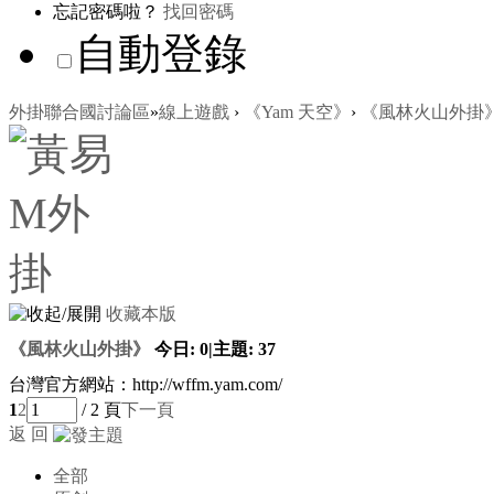
忘記密碼啦？
找回密碼
自動登錄
外掛聯合國討論區
»
線上遊戲
›
《Yam 天空》
›
《風林火山外掛
收藏本版
《風林火山外掛》
今日:
0
|
主題:
37
台灣官方網站：http://wffm.yam.com/
1
2
/ 2 頁
下一頁
返 回
全部