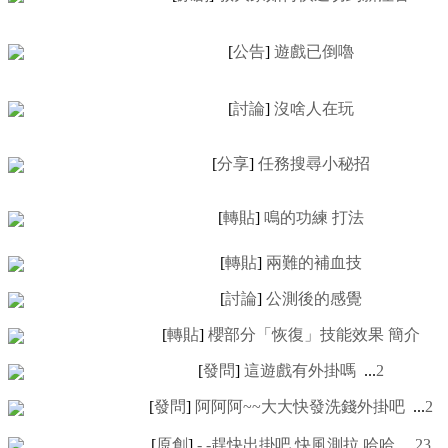
[
公告
]
遊戲已倒嚕
[
討論
]
沒啥人在玩
[
分享
]
任務搜尋小秘招
[
轉貼
]
鳴的功練 打法
[
轉貼
]
兩難的補血技
[
討論
]
公測後的感覺
[
轉貼
]
櫻部分「恢復」技能效果 簡介
[
發問
]
這遊戲有外掛嗎
...
2
[
發問
]
阿阿阿~~大大快發洗錢外掛吧
...
2
[
原創
]
-.-趕快出掛吧 快風測拉 哈哈
...
2
3