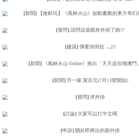
[
新聞
]
【搶鮮玩】《風林火山》如動畫般的東方奇幻
[
發問
]
請問這遊戲有外掛了媽??
[
建議
]
偶要掛掛拉
...
2
3
[
新聞
]
《風林火山 Online》推出「天天送你飛澳
[
新聞
]
升一級 賞百元(7月13號開始)
[
發問
]
求外掛
[
討論
]
大家可以打中文嗎
[
申訴
]
關於即將出的新外掛