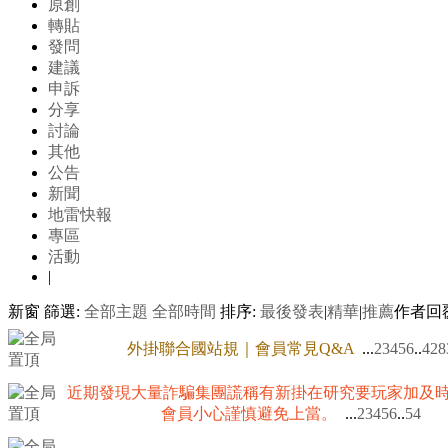
原創
轉貼
發問
建議
申訴
分享
討論
其他
公告
新聞
地雷快報
專區
活動
|
新窗
篩選:
全部主題
全部時間
排序:
最後發表
|
精華
|
推薦
作者
回
外掛聯合國站規｜會員常見Q&A
...
2
3
4
5
6
..
428
近期發現大量詐騙集團謊稱有新掛在研究要玩家加及
會員小心謹慎避免上當。
...
2
3
4
5
6
..
54