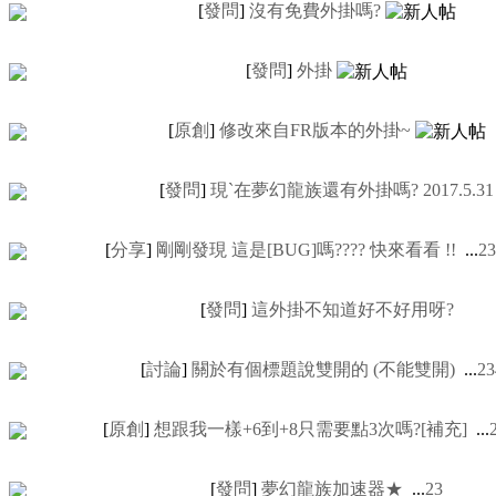
[
發問
]
沒有免費外掛嗎?
[
發問
]
外掛
[
原創
]
修改來自FR版本的外掛~
[
發問
]
現ˋ在夢幻龍族還有外掛嗎? 2017.5.31
[
分享
]
剛剛發現 這是[BUG]嗎???? 快來看看 !!
...
2
3
[
發問
]
這外掛不知道好不好用呀?
[
討論
]
關於有個標題說雙開的 (不能雙開)
...
2
3
[
原創
]
想跟我一樣+6到+8只需要點3次嗎?[補充]
...
[
發問
]
夢幻龍族加速器★
...
2
3