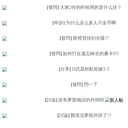
[
發問
]
大家2转的时候用的是什么挂？
[
申訴
]
为什么这么多人片金币啊
[
發問
]
那裡買得到光碟??
[
發問
]
如何打在遺忘峽谷的桑卡f5?
[
分享
]
D武器粉點拎嫁T-T
[
發問
]
問一下
[
討論
]
誰有夢龍物語的外掛阿
[
討論
]
難道沒夢龍外掛了??