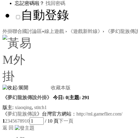
忘記密碼啦？
找回密碼
自動登錄
外掛聯合國討論區
»
線上遊戲
›
《遊戲新幹線》
›
《夢幻龍族傳
收藏本版
《夢幻龍族傳說外掛》
今日:
0
|
主題:
291
版主:
xiaoqing
,
stitch1
《
夢幻龍族傳說
》台灣官方網站：
http://ml.gameflier.com/
1
2
3
4
5
6
7
8
9
10
/ 10 頁
下一頁
返 回