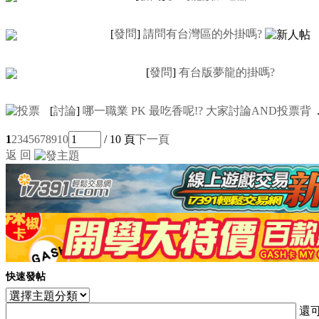
[
發問
]
請問有台灣區的外掛嗎?
[
發問
]
有台版夢龍的掛嗎?
[
討論
]
哪一職業 PK 最吃香呢!? 大家討論AND投票背
.
1
2
3
4
5
6
7
8
9
10
/ 10 頁
下一頁
返 回
快速發帖
還