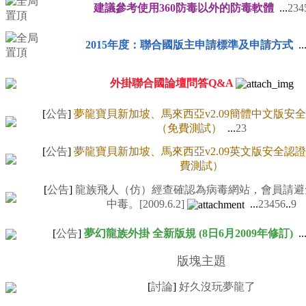
建議參考使用360防毒以外的防毒軟體
...
2
3
4
2015年度：聯合國版主申請標準及申請方式
..
外掛聯合國論壇問答Q&A
[
公告
]
夢龍寶貝新加坡、馬來西亞v2.09簡體中文版安
（免費測試）
...
2
3
[
公告
]
夢龍寶貝新加坡、馬來西亞v2.09英文版安全認
費測試）
[
公告
]
龍族飛人（仿）經查確認為病毒網站，會員請避
中毒。[2009.6.2]
...
2
3
4
5
6
..
9
[
公告
]
夢幻龍族外掛 全新版規 (8日6月2009年修訂)
..
版塊主題
[
討論
]
好久沒玩夢龍了