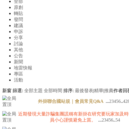
全部
原創
轉貼
發問
建議
申訴
分享
討論
其他
公告
新聞
地雷快報
專區
活動
新窗
篩選:
全部主題
全部時間
排序:
最後發表
|
精華
|
推薦
作者
回
外掛聯合國站規｜會員常見Q&A
...
2
3
4
5
6
..
42
近期發現大量詐騙集團謊稱有新掛在研究要玩家加及時
員小心謹慎避免上當。
...
2
3
4
5
6
..
54