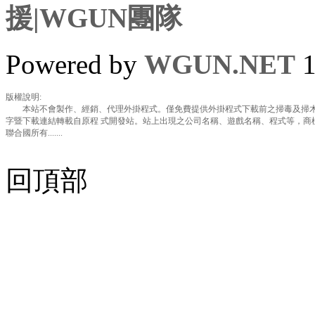
援|WGUN團隊
Powered by
WGUN.NET
1
版權說明:
本站不會製作、經銷、代理外掛程式。僅免費提供外掛程式下載前之掃毒及掃木
字暨下載連結轉載自原程 式開發站。站上出現之公司名稱、遊戲名稱、程式等，商
聯合國所有.......
回頂部