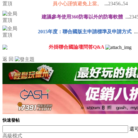
員小心謹慎避免上當。
...
2
3
4
5
6
..
54
建議參考使用360防毒以外的防毒軟體
...
2
3
4
2015年度：聯合國版主申請標準及申請方式
...
外掛聯合國論壇問答Q&A
返 回
快速發帖
還
高級模式