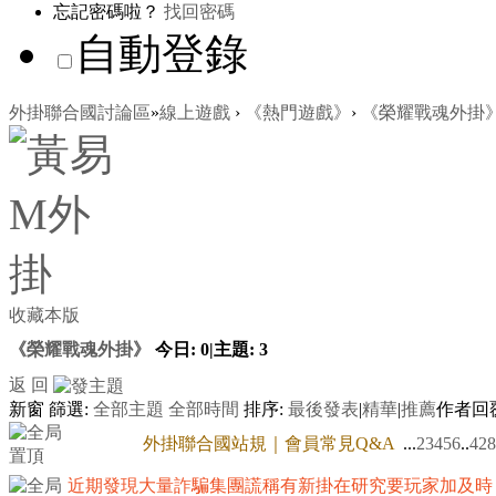
忘記密碼啦？
找回密碼
自動登錄
外掛聯合國討論區
»
線上遊戲
›
《熱門遊戲》
›
《榮耀戰魂外掛
收藏本版
《榮耀戰魂外掛》
今日:
0
|
主題:
3
返 回
新窗
篩選:
全部主題
全部時間
排序:
最後發表
|
精華
|
推薦
作者
回
外掛聯合國站規｜會員常見Q&A
...
2
3
4
5
6
..
428
近期發現大量詐騙集團謊稱有新掛在研究要玩家加及時