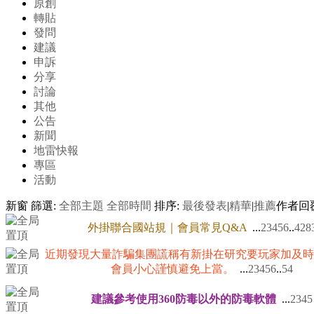
原創
轉貼
發問
建議
申訴
分享
討論
其他
公告
新聞
地雷快報
專區
活動
新窗
篩選:
全部主題
全部時間
排序:
最後發表
|
精華
|
推薦
作者
回
外掛聯合國站規｜會員常見Q&A
...
2
3
4
5
6
..
428
近期發現大量詐騙集團謊稱有新掛在研究要玩家加及時
會員小心謹慎避免上當。
...
2
3
4
5
6
..
54
建議參考使用360防毒以外的防毒軟體
...
2
3
4
5