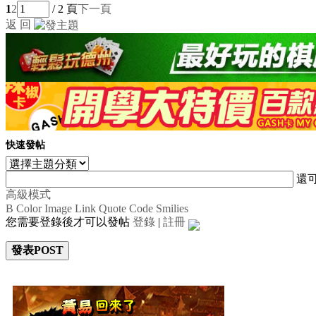
1
2
/ 2 頁
下一頁
返 回
快速發帖
還
高級模式
B
Color
Image
Link
Quote
Code
Smilies
您需要登錄後才可以發帖
登錄
|
註冊
發表POST