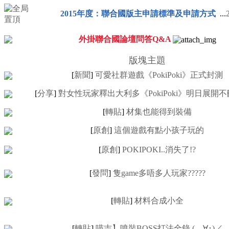
2015年度：聯合國版主申請標準及申請方式
...
外掛聯合國論壇問答Q&A
版塊主題
[
新聞
]
可愛社群遊戲《PokiPoki》正式封測
[
分享
]
對女性玩家釋出大利多《PokiPoki》明日展開
[
轉貼
]
材集也能得到裝備
[
原創
]
這個遊戲有點小孩子玩的
[
原創
]
POKIPOKI..消失了!?
[
發問
]
隻game多唔多人玩家?????
[
轉貼
]
材料合成小全
[
轉貼
]
喵吉】噴裝BOSS打法全錄 (ゝ∀･)／