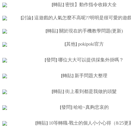
[
轉貼
]
密技】動作指令收錄大全
[
討論
]
這遊戲的人氣怎麼不高呢??明明是很可愛的遊戲
[
轉貼
]
關於現在的手機教學問題(更新)
[
其他
]
pokipoki官方
[
發問
]
哪位大大可以提供採集外掛嗎？
[
轉貼
]
新手問題大整理
[
轉貼
]
街上看到都是我做的頭髮
[
發問
]
哈哈~真夠悲哀的
[
轉貼
]
10等轉職-戰士的個人小小心得（8/25更