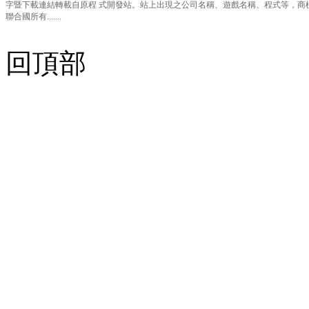
字暨下載連結轉載自原程 式開發站。站上出現之公司名稱、遊戲名稱、程式等，商
聯合國所有.......
回頂部