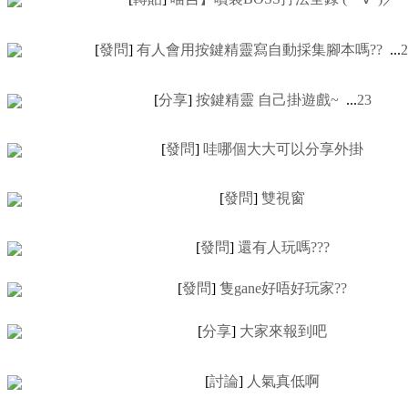
[
發問
]
有人會用按鍵精靈寫自動採集腳本嗎??
...
2
[
分享
]
按鍵精靈 自己掛遊戲~
...
2
3
[
發問
]
哇哪個大大可以分享外掛
[
發問
]
雙視窗
[
發問
]
還有人玩嗎???
[
發問
]
隻gane好唔好玩家??
[
分享
]
大家來報到吧
[
討論
]
人氣真低啊