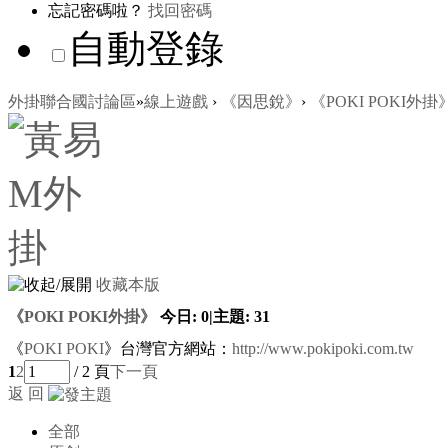
忘記密碼啦？
找回密碼
自動登錄
外掛聯合國討論區
»
線上遊戲
›
《因思銳》
›
《POKI POKI外掛
收藏本版
《POKI POKI外掛》
今日:
0
|
主題:
31
《
POKI POKI
》台灣官方網站：
http://www.pokipoki.com.tw
1
2
/ 2 頁
下一頁
返 回
全部