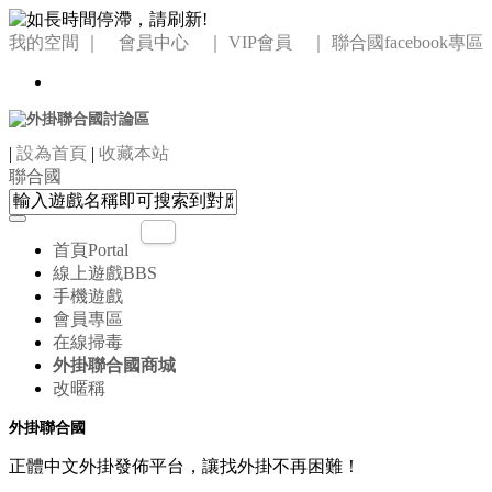
我的空間
｜ 會員中心 ｜
VIP會員 ｜
聯合國facebook專區
|
設為首頁
|
收藏本站
聯合國
首頁
Portal
線上遊戲
BBS
手機遊戲
會員專區
在線掃毒
外掛聯合國商城
改暱稱
外掛聯合國
正體中文外掛發佈平台，讓找外掛不再困難！