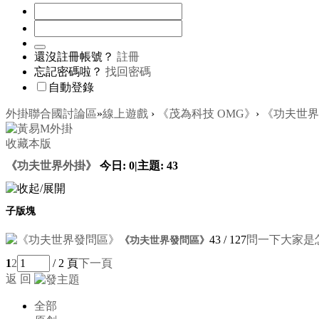
還沒註冊帳號？
註冊
忘記密碼啦？
找回密碼
自動登錄
外掛聯合國討論區
»
線上遊戲
›
《茂為科技 OMG》
›
《功夫世界
收藏本版
《功夫世界外掛》
今日:
0
|
主題:
43
子版塊
43
/ 127
問一下大家是
《功夫世界發問區》
1
2
/ 2 頁
下一頁
返 回
全部