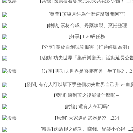
[
其他
]
投票看看各未完功夫共花多少錢!!
...
2
[
發問
]
頂級月餅為什麼這麼難開阿???
[
轉貼
]
素材合成、丹藥煉製、烹飪整理
[
分享
]
1-20級任務
[
分享
]
關於自創試算傷害（打通經脈為例）
[
活動
]
功夫世界「集砰樂翻天」活動延長公
[
分享
]
再功夫世界是否擁有另一半了呢?
...
2
[
發問
]
有冇人可以幫下手整個功夫世界自己升lv=血腳
[
發問
]
練到頂之後能做什麼呢～
[
討論
]
還有人在玩嗎?
[
原創
]
大家選的武器是??
...
2
3
4
[
轉貼
]
肉盾棍之練功、賺錢、配裝小心得
...