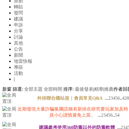
原創
轉貼
發問
建議
申訴
分享
討論
其他
公告
新聞
地雷快報
專區
活動
|
新窗
篩選:
全部主題
全部時間
排序:
最後發表
|
精華
|
推薦
作者
回
外掛聯合國站規｜會員常見Q&A
...
2
3
4
5
6
..
428
近期發現大量詐騙集團謊稱有新掛在研究要玩家加及時
員小心謹慎避免上當。
...
2
3
4
5
6
..
54
建議參考使用360防毒以外的防毒軟體
...
2
3
4