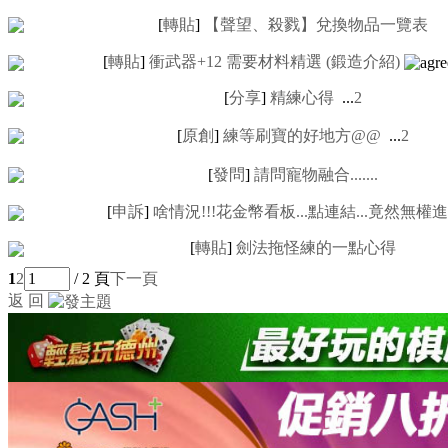
[
轉貼
]
【聲望、殺戮】兌換物品一覽表
[
轉貼
]
衝武器+12 需要材料精選 (鍛造介紹)
[
分享
]
精練心得
...
2
[
原創
]
練等刷寶的好地方@@
...
2
[
發問
]
請問寵物融合.......
[
申訴
]
啥情況!!!花金幣看板...點連結...竟然無權進去
[
轉貼
]
劍法拖怪練的一點心得
1
2
/ 2 頁
下一頁
返 回