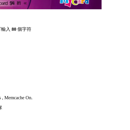
可輸入
80
個字符
es , Memcache On.
隊