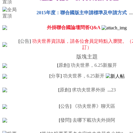
2015年度：聯合國版主申請標準及申請方式
...
外掛聯合國論壇問答Q&A
[
公告
]
功夫世界資訊版，請各位會員定時點入瀏覽。（2008
訂）
版塊主題
[
原創
]
功夫世界，6.25新服开
[
分享
]
功夫世界，6.25新开
[
原創
]
求功夫世界外掛
...
2
3
[
公告
]
《功夫世界》聊天區
[
發問
]
去哪下載功夫外掛阿