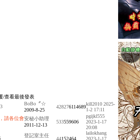
覆/查看
最後發表
BoBo〞☆
kill2010
2025-
3
42827
6114689
1-2 17:11
2009-8-25
pgijkl555
，請各位會
安秘小助理
533
559606
2023-1-17
2011-12-13
20:08
lailokhang
登記室主任
5
44
152464
2023-1-17