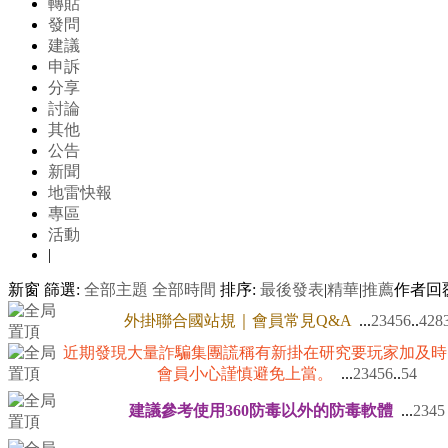
轉貼
發問
建議
申訴
分享
討論
其他
公告
新聞
地雷快報
專區
活動
|
新窗
篩選:
全部主題
全部時間
排序:
最後發表
|
精華
|
推薦
作者
回
外掛聯合國站規｜會員常見Q&A
...
2
3
4
5
6
..
428
近期發現大量詐騙集團謊稱有新掛在研究要玩家加及時
會員小心謹慎避免上當。
...
2
3
4
5
6
..
54
建議參考使用360防毒以外的防毒軟體
...
2
3
4
5