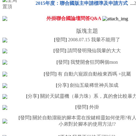
2015年度：聯合國版主申請標準及申請方式
...
外掛聯合國論壇問答Q&A
版塊主題
[
發問
]
2008.07.15 我暈不能用了
[
發問
]
請問發明飛仙我暈的大大
[
發問
]
我雙開會狂閃啊個mon
[
發問
]
有 自動六寵跟自動檢東西嗎 +抗屬
[
分享
]
劍仙五級稀世神兵加成
[
分享
]
關於天賦靈機（暴力珠）系，真的會比較暴力X
[
發問
]
外掛
[
發問
]
關於自動溜寵的腳本需在按鍵精靈如何使用?有
小弟對於腳本的使用方法!?