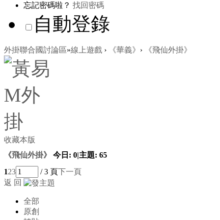
忘記密碼啦？
找回密碼
自動登錄
外掛聯合國討論區
»
線上遊戲
›
《華義》
›
《飛仙外掛》
收藏本版
《飛仙外掛》
今日:
0
|
主題:
65
1
2
3
/ 3 頁
下一頁
返 回
全部
原創