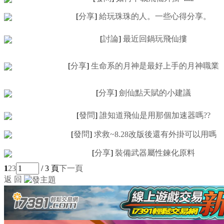
[
分享
]
給玩珠珠的人。一些心得分享。
[
討論
]
最近回鍋玩飛仙摟
[
分享
]
生命系的月神是最好上手的月神職業
[
分享
]
劍仙點天賦的小建議
[
發問
]
誰知道飛仙是用那個加速器嗎??
[
發問
]
求救~8.28改版後還有外掛可以用嗎
[
分享
]
裝備武器屬性鍊化原料
1
2
3
/ 3 頁
下一頁
返 回