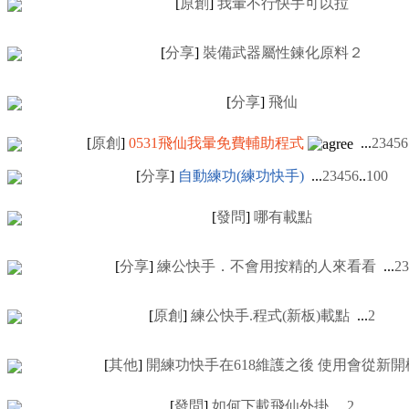
[
原創
]
我暈不行快手可以拉
[
分享
]
裝備武器屬性鍊化原料２
[
分享
]
飛仙
[
原創
]
0531飛仙我暈免費輔助程式
...
2
3
4
5
6
[
分享
]
自動練功(練功快手)
...
2
3
4
5
6
..
100
[
發問
]
哪有載點
[
分享
]
練公快手．不會用按精的人來看看
...
2
3
[
原創
]
練公快手.程式(新板)載點
...
2
[
其他
]
開練功快手在618維護之後 使用會從新開
[
發問
]
如何下載飛仙外掛
...
2