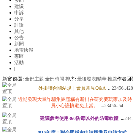
發問
建議
申訴
分享
討論
其他
公告
新聞
地雷快報
專區
活動
|
新窗
篩選:
全部主題
全部時間
排序:
最後發表
|
精華
|
推薦
作者
回
外掛聯合國站規｜會員常見Q&A
...
2
3
4
5
6
..
428
近期發現大量詐騙集團謊稱有新掛在研究要玩家加及時
員小心謹慎避免上當。
...
2
3
4
5
6
..
54
建議參考使用360防毒以外的防毒軟體
...
2
3
4
2015年度：聯合國版主申請標準及申請方式
...