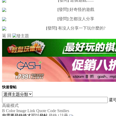
[
發問
]
這個遊戲.......
[
發問
]
好奇怪的遊戲
[
發問
]
怎都沒人分享
[
發問
]
有沒人分享一下玩什麼的?
返 回
快速發帖
還
高級模式
B
Color
Image
Link
Quote
Code
Smilies
您需要登錄後才可以發帖
登錄
|
註冊