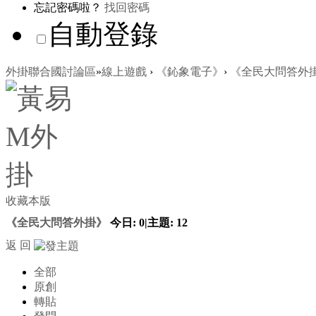
忘記密碼啦？
找回密碼
自動登錄
外掛聯合國討論區
»
線上遊戲
›
《鈊象電子》
›
《全民大問答外
收藏本版
《全民大問答外掛》
今日:
0
|
主題:
12
返 回
全部
原創
轉貼