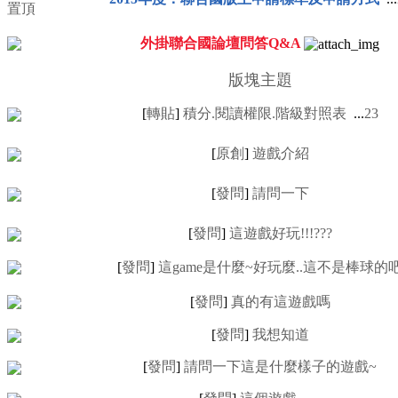
外掛聯合國論壇問答Q&A
版塊主題
[
轉貼
]
積分.閱讀權限.階級對照表
...
2
3
[
原創
]
遊戲介紹
[
發問
]
請問一下
[
發問
]
這遊戲好玩!!!???
[
發問
]
這game是什麼~好玩麼..這不是棒球的
[
發問
]
真的有這遊戲嗎
[
發問
]
我想知道
[
發問
]
請問一下這是什麼樣子的遊戲~