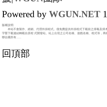
Powered by
WGUN.NET
1
版權說明:
本站不會製作、經銷、代理外掛程式。僅免費提供外掛程式下載前之掃毒及掃木
字暨下載連結轉載自原程 式開發站。站上出現之公司名稱、遊戲名稱、程式等，商
聯合國所有.......
回頂部