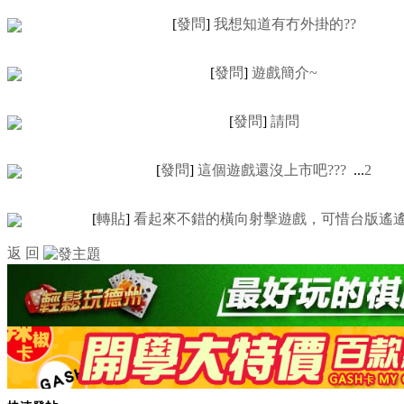
[
發問
]
我想知道有冇外掛的??
[
發問
]
遊戲簡介~
[
發問
]
請問
[
發問
]
這個遊戲還沒上市吧???
...
2
[
轉貼
]
看起來不錯的橫向射擊遊戲，可惜台版遙
返 回