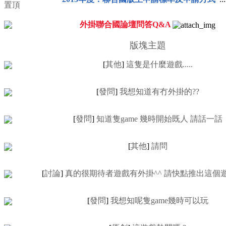
外掛聯合國論壇問答Q&A
版塊主題
[
其他
]
這隻是什麼遊戲.....
[
發問
]
我想知道有冇外掛的??
[
發問
]
知道隻game 幾時開始既人 請話一話
[
其他
]
請問
[
討論
]
真的很期待者遊戲有外掛^^ 請快點推出這個遊
[
發問
]
我想知呢隻game幾時可以玩