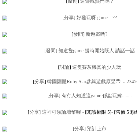
[
原創
]
這遊戲熱門嗎 ?
[
分享
]
好難玩呀 game....??
[
發問
]
新遊戲嗎?
[
發問
]
知道隻game 幾時開始既人 請話一話
[
討論
]
這隻賽灰機真的少人玩
[
分享
]
韓國團體Ruby Star參與遊戲原聲帶
...
2
3
4
5
[
分享
]
有冇人知道這game 係點玩嫁........
[
分享
]
這裡可領論壇幣喔
- [閱讀權限
5
]- [售價
5
顆
[
分享
]
預計上市