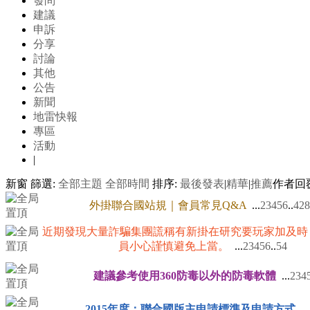
發問
建議
申訴
分享
討論
其他
公告
新聞
地雷快報
專區
活動
|
新窗
篩選:
全部主題
全部時間
排序:
最後發表
|
精華
|
推薦
作者
回
外掛聯合國站規｜會員常見Q&A
...
2
3
4
5
6
..
428
近期發現大量詐騙集團謊稱有新掛在研究要玩家加及時
員小心謹慎避免上當。
...
2
3
4
5
6
..
54
建議參考使用360防毒以外的防毒軟體
...
2
3
4
2015年度：聯合國版主申請標準及申請方式
...