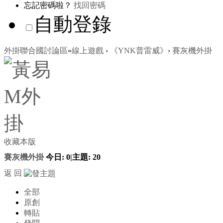
忘記密碼啦？
找回密碼
自動登錄
外掛聯合國討論區
»
線上遊戲
›
《YNK普雷威》
›
賽灰機外掛
收藏本版
賽灰機外掛
今日:
0
|
主題:
20
返 回
全部
原創
轉貼