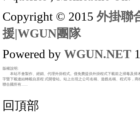
Copyright © 2015
外掛聯合
援|WGUN團隊
Powered by
WGUN.NET
1
版權說明:
本站不會製作、經銷、代理外掛程式。僅免費提供外掛程式下載前之掃毒及掃木
字暨下載連結轉載自原程 式開發站。站上出現之公司名稱、遊戲名稱、程式等，商
聯合國所有.......
回頂部