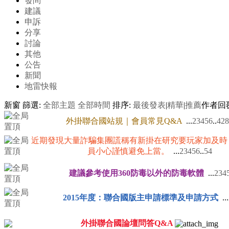
發問
建議
申訴
分享
討論
其他
公告
新聞
地雷快報
新窗
篩選:
全部主題
全部時間
排序:
最後發表
|
精華
|
推薦
作者
回
外掛聯合國站規｜會員常見Q&A
...
2
3
4
5
6
..
428
近期發現大量詐騙集團謊稱有新掛在研究要玩家加及時
員小心謹慎避免上當。
...
2
3
4
5
6
..
54
建議參考使用360防毒以外的防毒軟體
...
2
3
4
2015年度：聯合國版主申請標準及申請方式
...
外掛聯合國論壇問答Q&A