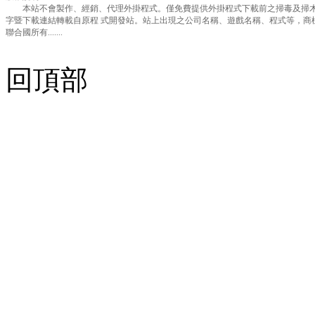
本站不會製作、經銷、代理外掛程式。僅免費提供外掛程式下載前之掃毒及掃木
字暨下載連結轉載自原程 式開發站。站上出現之公司名稱、遊戲名稱、程式等，商
聯合國所有.......
回頂部