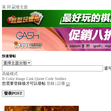
返 回
快速發帖
還
高級模式
B
Color
Image
Link
Quote
Code
Smilies
您需要登錄後才可以發帖
登錄
|
註冊
發表POST