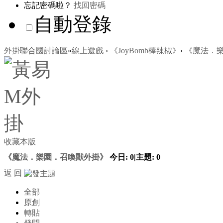
忘記密碼啦？
找回密碼
自動登錄
外掛聯合國討論區
»
線上遊戲
›
《JoyBomb棒辣椒》
›
《魔法．
收藏本版
《魔法．樂園．召喚獸外掛》
今日:
0
|
主題:
0
返 回
全部
原創
轉貼