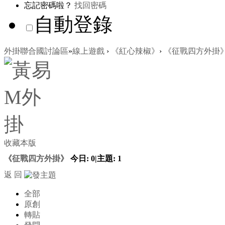
忘記密碼啦？
找回密碼
自動登錄
外掛聯合國討論區
»
線上遊戲
›
《紅心辣椒》
›
《征戰四方外掛
收藏本版
《征戰四方外掛》
今日:
0
|
主題:
1
返 回
全部
原創
轉貼