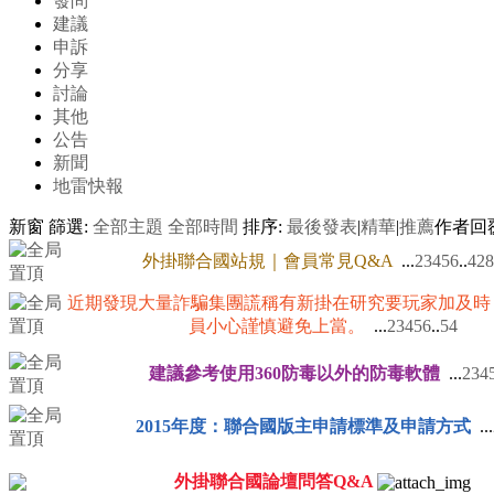
發問
建議
申訴
分享
討論
其他
公告
新聞
地雷快報
新窗
篩選:
全部主題
全部時間
排序:
最後發表
|
精華
|
推薦
作者
回
外掛聯合國站規｜會員常見Q&A
...
2
3
4
5
6
..
428
近期發現大量詐騙集團謊稱有新掛在研究要玩家加及時
員小心謹慎避免上當。
...
2
3
4
5
6
..
54
建議參考使用360防毒以外的防毒軟體
...
2
3
4
2015年度：聯合國版主申請標準及申請方式
...
外掛聯合國論壇問答Q&A