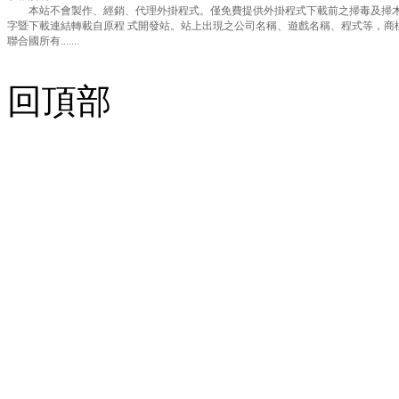
本站不會製作、經銷、代理外掛程式。僅免費提供外掛程式下載前之掃毒及掃木
字暨下載連結轉載自原程 式開發站。站上出現之公司名稱、遊戲名稱、程式等，商
聯合國所有.......
回頂部