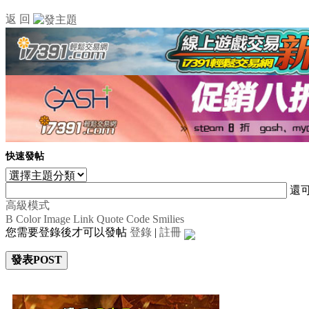
返 回
快速發帖
還
高級模式
B
Color
Image
Link
Quote
Code
Smilies
您需要登錄後才可以發帖
登錄
|
註冊
發表POST