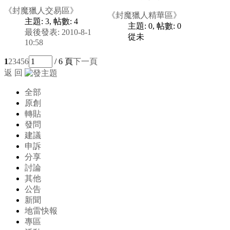
《封魔獵人交易區》
《封魔獵人精華區》
主題: 3
,
帖數: 4
主題: 0
,
帖數: 0
最後發表: 2010-8-1
從未
10:58
1
2
3
4
5
6
/ 6 頁
下一頁
返 回
全部
原創
轉貼
發問
建議
申訴
分享
討論
其他
公告
新聞
地雷快報
專區