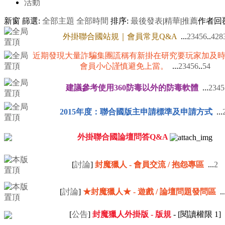
活動
新窗
篩選:
全部主題
全部時間
排序:
最後發表
|
精華
|
推薦
作者
回
外掛聯合國站規｜會員常見Q&A
...
2
3
4
5
6
..
428
近期發現大量詐騙集團謊稱有新掛在研究要玩家加及
會員小心謹慎避免上當。
...
2
3
4
5
6
..
54
建議參考使用360防毒以外的防毒軟體
...
2
3
4
5
2015年度：聯合國版主申請標準及申請方式
...
外掛聯合國論壇問答Q&A
[
討論
]
封魔獵人 - 會員交流 / 抱怨專區
...
2
[
討論
]
★封魔獵人★ - 遊戲 / 論壇問題發問區
..
[
公告
]
封魔獵人外掛版 - 版規
- [閱讀權限
1
]