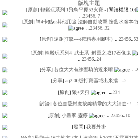
版塊主題
[
原創
]
輕鬆玩系列 1飛鳥平原53火寶
- [閱讀權限
10
]
...
2
3
4
5
6
..
7
[
原創
]
神4卡點or其他用途 法師自動攻擊 按藍水腳本(
...
2
3
4
5
6
..
32
[
原創
]
遠距打擊----(按精專用腳本)
...
2
3
4
5
6
..
5
[
原創
]
輕鬆玩系列4_武士系_封靈之域17石像鬼
...
2
3
4
5
6
..
24
[
分享
]
各位大大有練聖騎的近來唷
...
[
分享
]
aq2.00版打寶區域出來摟
...
2
[
原創
]
狼+天狩
...
2
3
4
[
討論
]
各位喜愛封魔按鍵精靈的大大請進~!
...
[
原創
]
小畫家-靈療
...
2
3
4
5
6
..
10
[
發問
]
我要外掛
[
分享
]
聖騎士 練功地方 (本人這樣衝上70等)不需要打