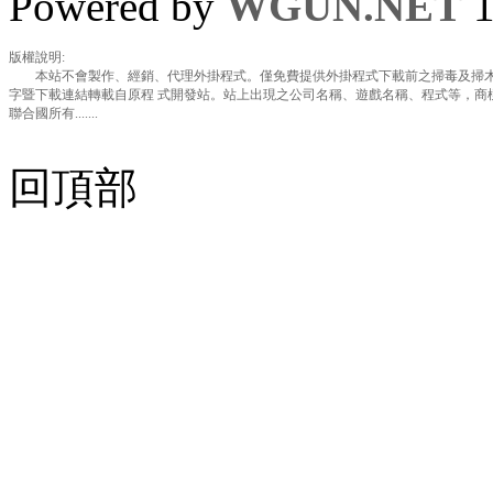
Powered by
WGUN.NET
1
版權說明:
本站不會製作、經銷、代理外掛程式。僅免費提供外掛程式下載前之掃毒及掃木
字暨下載連結轉載自原程 式開發站。站上出現之公司名稱、遊戲名稱、程式等，商
聯合國所有.......
回頂部