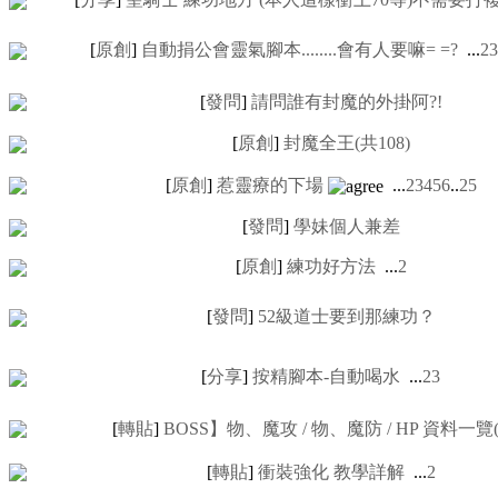
[
原創
]
自動捐公會靈氣腳本........會有人要嘛= =?
...
2
3
[
發問
]
請問誰有封魔的外掛阿?!
[
原創
]
封魔全王(共108)
[
原創
]
惹靈療的下場
...
2
3
4
5
6
..
25
[
發問
]
學妹個人兼差
[
原創
]
練功好方法
...
2
[
發問
]
52級道士要到那練功？
[
分享
]
按精腳本-自動喝水
...
2
3
[
轉貼
]
BOSS】物、魔攻 / 物、魔防 / HP 資料一覽
[
轉貼
]
衝裝強化 教學詳解
...
2