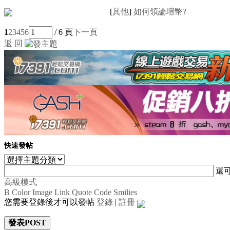
[
其他
]
如何領論壇幣?
1
2
3
4
5
6
/ 6 頁
下一頁
返 回
快速發帖
還
高級模式
B
Color
Image
Link
Quote
Code
Smilies
您需要登錄後才可以發帖
登錄
|
註冊
發表POST