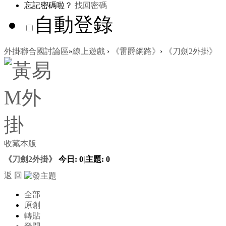
忘記密碼啦？
找回密碼
自動登錄
外掛聯合國討論區
»
線上遊戲
›
《雷爵網路》
›
《刀劍2外掛》
收藏本版
《刀劍2外掛》
今日:
0
|
主題:
0
返 回
全部
原創
轉貼