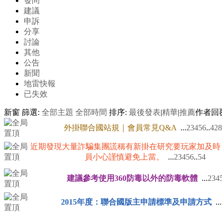
發問
建議
申訴
分享
討論
其他
公告
新聞
地雷快報
已失效
新窗
篩選:
全部主題
全部時間
排序:
最後發表
|
精華
|
推薦
作者
回
外掛聯合國站規｜會員常見Q&A
...
2
3
4
5
6
..
428
近期發現大量詐騙集團謊稱有新掛在研究要玩家加及時
員小心謹慎避免上當。
...
2
3
4
5
6
..
54
建議參考使用360防毒以外的防毒軟體
...
2
3
4
2015年度：聯合國版主申請標準及申請方式
...