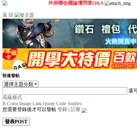
外掛聯合國論壇問答Q&A
返 回
快速發帖
還
高級模式
B
Color
Image
Link
Quote
Code
Smilies
您需要登錄後才可以發帖
登錄
|
註冊
發表POST