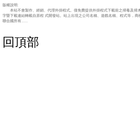
版權說明:
本站不會製作、經銷、代理外掛程式。僅免費提供外掛程式下載前之掃毒及掃木
字暨下載連結轉載自原程 式開發站。站上出現之公司名稱、遊戲名稱、程式等，商
聯合國所有.......
回頂部