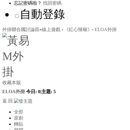
忘記密碼啦？
找回密碼
自動登錄
外掛聯合國討論區
»
線上遊戲
›
《紅心辣椒》
›
ELOA外掛
收藏本版
ELOA外掛
今日:
0
|
主題:
5
返 回
全部
原創
轉貼