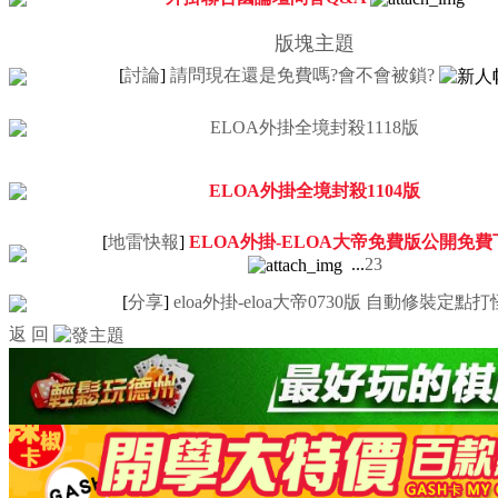
版塊主題
[
討論
]
請問現在還是免費嗎?會不會被鎖?
ELOA外掛全境封殺1118版
ELOA外掛全境封殺1104版
[
地雷快報
]
ELOA外掛-ELOA大帝免費版公開免費
...
2
3
[
分享
]
eloa外掛-eloa大帝0730版 自動修裝定點打
返 回