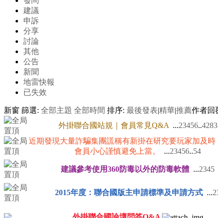
發問
建議
申訴
分享
討論
其他
公告
新聞
地雷快報
已失效
新窗
篩選:
全部主題
全部時間
排序:
最後發表
|
精華
|
推薦
作者
回
外掛聯合國站規｜會員常見Q&A
...
2
3
4
5
6
..
4283
近期發現大量詐騙集團謊稱有新掛在研究要玩家加及時
會員小心謹慎避免上當。
...
2
3
4
5
6
..
54
建議參考使用360防毒以外的防毒軟體
...
2
3
4
5
2015年度：聯合國版主申請標準及申請方式
...
2
外掛聯合國論壇問答Q&A