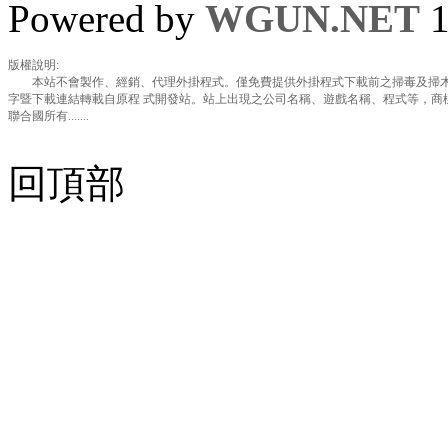
Powered by
WGUN.NET
1
版權說明:
本站不會製作、經銷、代理外掛程式。僅免費提供外掛程式下載前之掃毒及掃木
字暨下載連結轉載自原程 式開發站。站上出現之公司名稱、遊戲名稱、程式等，商
聯合國所有.......
回頂部