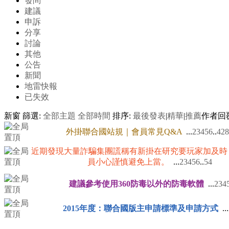
發問
建議
申訴
分享
討論
其他
公告
新聞
地雷快報
已失效
新窗
篩選:
全部主題
全部時間
排序:
最後發表
|
精華
|
推薦
作者
回
外掛聯合國站規｜會員常見Q&A
...
2
3
4
5
6
..
428
近期發現大量詐騙集團謊稱有新掛在研究要玩家加及時
員小心謹慎避免上當。
...
2
3
4
5
6
..
54
建議參考使用360防毒以外的防毒軟體
...
2
3
4
2015年度：聯合國版主申請標準及申請方式
...