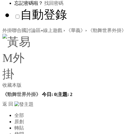
忘記密碼啦？
找回密碼
自動登錄
外掛聯合國討論區
»
線上遊戲
›
《華義》
›
《勁舞世界外掛》
收藏本版
《勁舞世界外掛》
今日:
0
|
主題:
2
返 回
全部
原創
轉貼