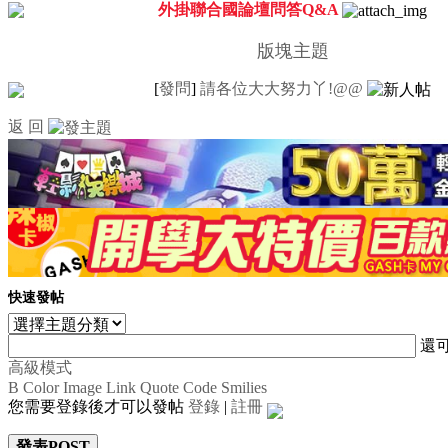
外掛聯合國論壇問答Q&A
版塊主題
[
發問
]
請各位大大努力丫!@@
返 回
快速發帖
還
高級模式
B
Color
Image
Link
Quote
Code
Smilies
您需要登錄後才可以發帖
登錄
|
註冊
發表POST