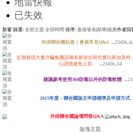
地雷快報
已失效
新窗
篩選:
全部主題
全部時間
排序:
最後發表
|
精華
|
推薦
作者
回
外掛聯合國站規｜會員常見Q&A
...
2
3
4
5
6
..
4
近期發現大量詐騙集團謊稱有新掛在研究要玩家加及時
心謹慎避免上當。
...
2
3
4
5
6
..
54
建議參考使用360防毒以外的防毒軟體
...
2
3
2015年度：聯合國版主申請標準及申請方式
.
外掛聯合國論壇問答Q&A
版塊主題