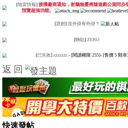
[
地雷快報
]
接獲廠商通知，射鵰無憂將隨遊戲公測同步
預覽超強功能。
[
原創
]
沒外掛有外掛？
[
轉貼
]
ZERO
[
已失效
]
zzzzzzz
- [閱讀權限
255
]- [售價
5
顆幸
返 回
快速發帖