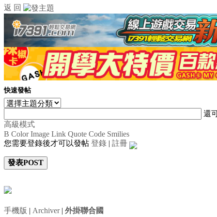
返 回
快速發帖
還
高級模式
B
Color
Image
Link
Quote
Code
Smilies
您需要登錄後才可以發帖
登錄
|
註冊
發表POST
手機版
|
Archiver
|
外掛聯合國