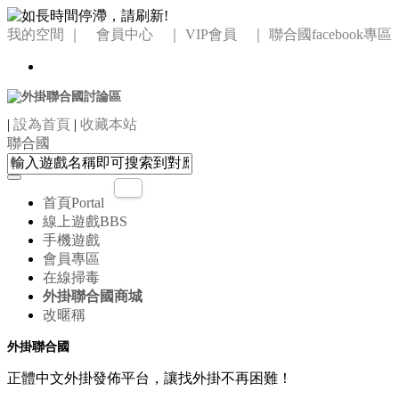
我的空間
｜ 會員中心 ｜
VIP會員 ｜
聯合國facebook專區
|
設為首頁
|
收藏本站
聯合國
首頁
Portal
線上遊戲
BBS
手機遊戲
會員專區
在線掃毒
外掛聯合國商城
改暱稱
外掛聯合國
正體中文外掛發佈平台，讓找外掛不再困難！