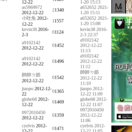
12-22
1-20 15:13
as5969972
a652652
2021-
2
1340
2012-12-22
1-20 15:11
小吐魚
2012-
a652652
2021-
1
1557
1-20 15:08
12-22
kevin38
2016-
kevin38
2016-
0
1124
2-3
2-3 22:37
a9102142
a9102142
0
1452
2012-12-22
2012-12-22
11:13
a9102142
a9102142
0
1496
2012-12-22
2012-12-22
11:12
帥帥ㄉ皓
帥帥ㄉ皓
0
1542
2012-12-22
2012-12-22
11:10
jiaopo
2012-12-
jiaopo
2012-
0
1365
22
12-22 11:09
globe68
2012-
globe68
2012-
0
1469
12-22
12-22 11:07
0972010450
0972010450
0
1359
2012-12-22
2012-12-22
11:06
cyelvis
2012-
cyelvis
2012-
0
1471
12-22
12-22 11:05