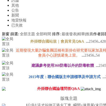
討論
其他
公告
新聞
地雷快報
已失效
新窗
篩選:
全部主題
全部時間
排序:
最後發表
|
精華
|
推薦
作者
回
外掛聯合國站規｜會員常見Q&A
...
2
3
4
5
6
..
428
近期發現大量詐騙集團謊稱有新掛在研究要玩家加及
會員小心謹慎避免上當。
...
2
3
4
5
6
..
54
建議參考使用360防毒以外的防毒軟體
...
2
3
4
2015年度：聯合國版主申請標準及申請方式
...
外掛聯合國論壇問答Q&A
版塊主題
[
公告
]
這才叫做正港卡丁車..瞬間+速甩尾(末日禁