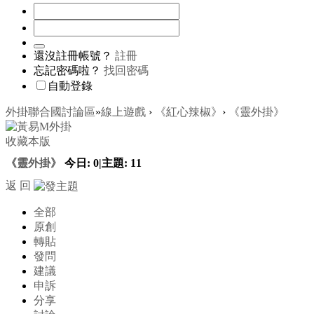
還沒註冊帳號？
註冊
忘記密碼啦？
找回密碼
自動登錄
外掛聯合國討論區
»
線上遊戲
›
《紅心辣椒》
›
《靈外掛》
收藏本版
《靈外掛》
今日:
0
|
主題:
11
返 回
全部
原創
轉貼
發問
建議
申訴
分享