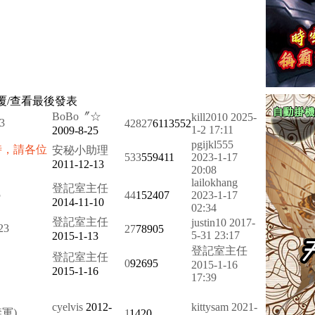
覆/查看
最後發表
BoBo〞☆
kill2010
2025-
3
42827
6113552
1-2 17:11
2009-8-25
pgijkl555
時，請各位
安秘小助理
533
559411
2023-1-17
2011-12-13
20:08
lailokhang
登記室主任
5
44
152407
2023-1-17
2014-11-10
02:34
登記室主任
justin10
2017-
2
3
27
78905
5-31 23:17
2015-1-13
登記室主任
登記室主任
0
92695
2015-1-16
2015-1-16
17:39
cyelvis
2012-
kittysam
2021-
軍)
1
1420