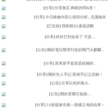
[
分享
]
分享無言.夠瞎的問&答！
[
分享
]
今日維修內容心得與分析...充滿無奈
[
已失效
]
我刷積分(違規請刪
[
分享
]
終於打到金裝了 可是....
[
公告
]
關於電玩雙周刊送的戰鬥火麒麟...
[
分享
]
原來新手套裝是紙糊的 ..
[
分享
]
關於先人手記.英雄手記之語錄！
[
公告
]
分享以前的風火..
[
公告
]
關於星耀石福袋....
[
分享
]
3.0改版搶先報～龍棲之地的由來～