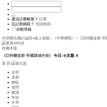
還沒註冊帳號？
註冊
忘記密碼啦？
找回密碼
自動登錄
外掛聯合國討論區
»
線上遊戲
›
《中華網龍》
›
《亞特蘭提斯·帝
收藏本版
《亞特蘭提斯·帝國謎城外掛》
今日:
0
|
主題:
8
返 回
全部
原創
轉貼
發問
建議
申訴
分享