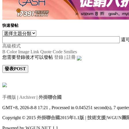
快速發帖
還
高級模式
B
Color
Image
Link
Quote
Code
Smilies
您需要登錄後才可以發帖
登錄
|
註冊
發表POST
手機版
|
Archiver
|
外掛聯合國
GMT+8, 2026-8-8 17:21
, Processed in 0.045251 second(s), 7 queri
Copyright © 2015
外掛聯合國2015年1.1版
|
技術支援|WGUN團
Powered by
WGUN.NET
1.1