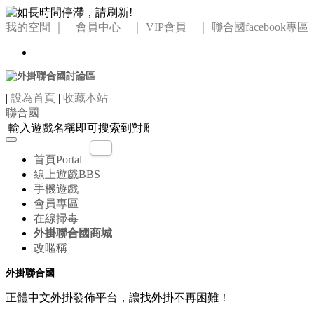
我的空間
｜ 會員中心 ｜
VIP會員 ｜
聯合國facebook專區
|
設為首頁
|
收藏本站
聯合國
首頁
Portal
線上遊戲
BBS
手機遊戲
會員專區
在線掃毒
外掛聯合國商城
改暱稱
外掛聯合國
正體中文外掛發佈平台，讓找外掛不再困難！