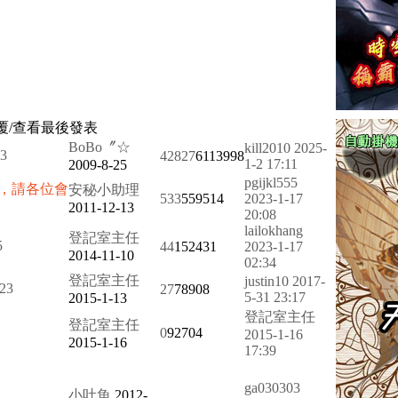
覆/查看
最後發表
BoBo〞☆
kill2010
2025-
3
42827
6113998
1-2 17:11
2009-8-25
pgijkl555
，請各位會
安秘小助理
533
559514
2023-1-17
2011-12-13
20:08
lailokhang
登記室主任
5
44
152431
2023-1-17
2014-11-10
02:34
登記室主任
justin10
2017-
2
3
27
78908
5-31 23:17
2015-1-13
登記室主任
登記室主任
0
92704
2015-1-16
2015-1-16
17:39
ga030303
小吐魚
2012-