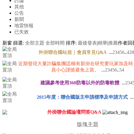
討論
其他
公告
新聞
地雷快報
已失效
新窗
篩選:
全部主題
全部時間
排序:
最後發表
|
精華
|
推薦
作者
回
外掛聯合國站規｜會員常見Q&A
...
2
3
4
5
6
..
428
近期發現大量詐騙集團謊稱有新掛在研究要玩家加及時
員小心謹慎避免上當。
...
2
3
4
5
6
..
54
建議參考使用360防毒以外的防毒軟體
...
2
3
4
2015年度：聯合國版主申請標準及申請方式
...
外掛聯合國論壇問答Q&A
版塊主題