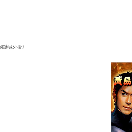
國謎城外掛》