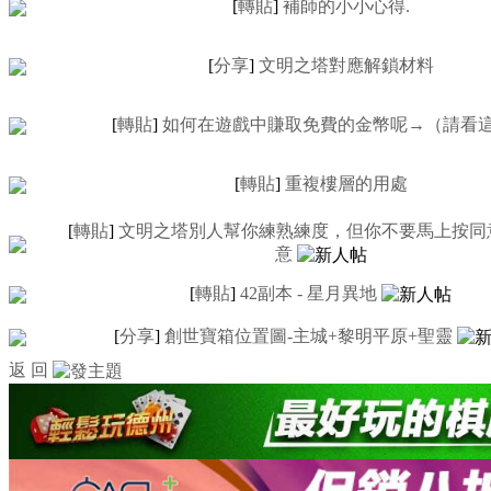
[
轉貼
]
補師的小小心得.
[
分享
]
文明之塔對應解鎖材料
[
轉貼
]
如何在遊戲中賺取免費的金幣呢→（請看
[
轉貼
]
重複樓層的用處
[
轉貼
]
文明之塔別人幫你練熟練度，但你不要馬上按同
意
[
轉貼
]
42副本 - 星月異地
[
分享
]
創世寶箱位置圖-主城+黎明平原+聖靈
返 回