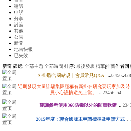
發問
建議
申訴
分享
討論
其他
公告
新聞
地雷快報
已失效
新窗
篩選:
全部主題
全部時間
排序:
最後發表
|
精華
|
推薦
作者
回
外掛聯合國站規｜會員常見Q&A
...
2
3
4
5
6
..
428
近期發現大量詐騙集團謊稱有新掛在研究要玩家加及時
員小心謹慎避免上當。
...
2
3
4
5
6
..
54
建議參考使用360防毒以外的防毒軟體
...
2
3
4
2015年度：聯合國版主申請標準及申請方式
...