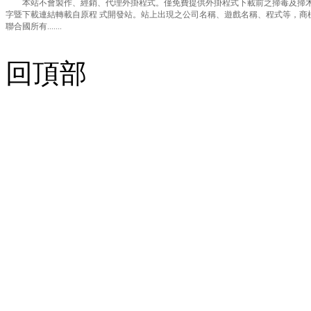
本站不會製作、經銷、代理外掛程式。僅免費提供外掛程式下載前之掃毒及掃木
字暨下載連結轉載自原程 式開發站。站上出現之公司名稱、遊戲名稱、程式等，商
聯合國所有.......
回頂部