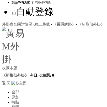
忘記密碼啦？
找回密碼
自動登錄
外掛聯合國討論區
»
線上遊戲
›
《雷爵網路》
›
《新飛仙外掛》
收藏本版
《新飛仙外掛》
今日:
0
|
主題:
0
返 回
全部
原創
轉貼