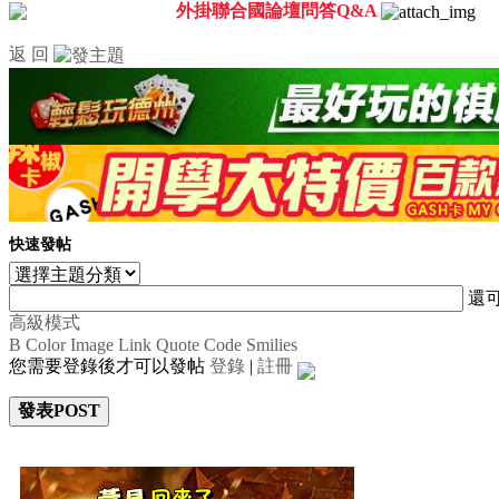
外掛聯合國論壇問答Q&A
返 回
快速發帖
還
高級模式
B
Color
Image
Link
Quote
Code
Smilies
您需要登錄後才可以發帖
登錄
|
註冊
發表POST