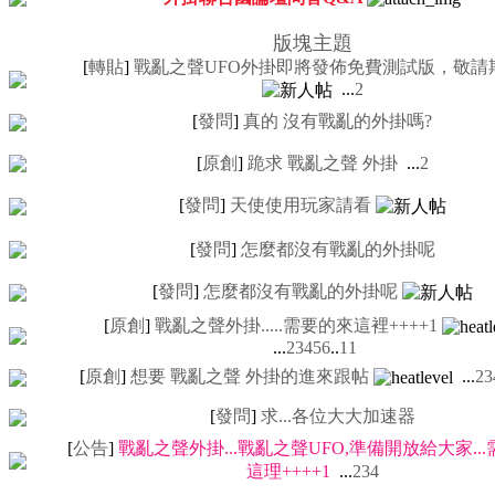
版塊主題
[
轉貼
]
戰亂之聲UFO外掛即將發佈免費測試版，敬請
...
2
[
發問
]
真的 沒有戰亂的外掛嗎?
[
原創
]
跪求 戰亂之聲 外掛
...
2
[
發問
]
天使使用玩家請看
[
發問
]
怎麼都沒有戰亂的外掛呢
[
發問
]
怎麼都沒有戰亂的外掛呢
[
原創
]
戰亂之聲外掛.....需要的來這裡++++1
...
2
3
4
5
6
..
11
[
原創
]
想要 戰亂之聲 外掛的進來跟帖
...
2
3
[
發問
]
求...各位大大加速器
[
公告
]
戰亂之聲外掛...戰亂之聲UFO,準備開放給大家..
這理++++1
...
2
3
4