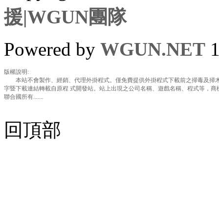
援|WGUN團隊
Powered by
WGUN.NET
1
版權說明:
本站不會製作、經銷、代理外掛程式。僅免費提供外掛程式下載前之掃毒及掃木
字暨下載連結轉載自原程 式開發站。站上出現之公司名稱、遊戲名稱、程式等，商
聯合國所有.......
回頂部