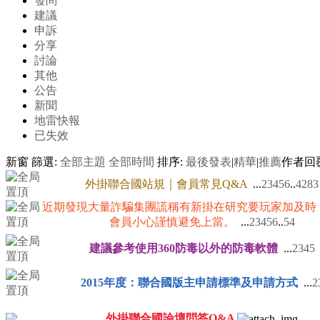
發問
建議
申訴
分享
討論
其他
公告
新聞
地雷快報
已失效
新窗
篩選:
全部主題
全部時間
排序:
最後發表
|
精華
|
推薦
作者
回
外掛聯合國站規｜會員常見Q&A
...
2
3
4
5
6
..
4283
近期發現大量詐騙集團謊稱有新掛在研究要玩家加及時
會員小心謹慎避免上當。
...
2
3
4
5
6
..
54
建議參考使用360防毒以外的防毒軟體
...
2
3
4
5
2015年度：聯合國版主申請標準及申請方式
...
2
外掛聯合國論壇問答Q&A