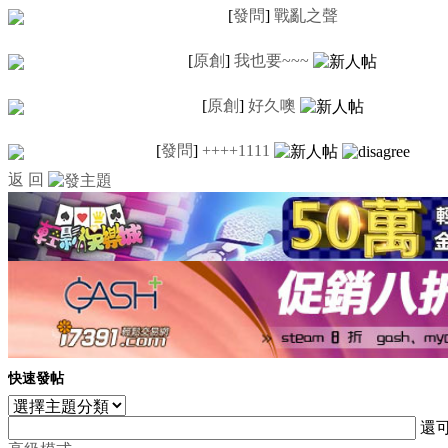
[
發問
]
戰亂之聲
[
原創
]
我也要~~~
[
原創
]
好久噢
[
發問
]
++++1111
返 回
快速發帖
還