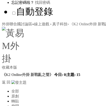
忘記密碼啦？
找回密碼
自動登錄
外掛聯合國討論區
»
線上遊戲
›
真子科技
›
《K2 Online外掛 
收藏本版
《K2 Online外掛 新戰亂之聲》
今日:
0
|
主題:
15
返 回
全部
原創
轉貼