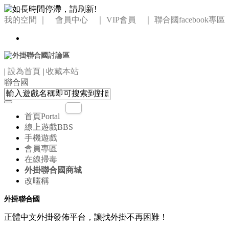
我的空間
｜ 會員中心 ｜
VIP會員 ｜
聯合國facebook專區
|
設為首頁
|
收藏本站
聯合國
首頁
Portal
線上遊戲
BBS
手機遊戲
會員專區
在線掃毒
外掛聯合國商城
改暱稱
外掛聯合國
正體中文外掛發佈平台，讓找外掛不再困難！