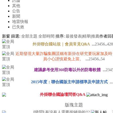
討論
其他
公告
新聞
地雷快報
已失效
新窗
篩選:
全部主題
全部時間
排序:
最後發表
|
精華
|
推薦
作者
回
外掛聯合國站規｜會員常見Q&A
...
2
3
4
5
6
..
428
近期發現大量詐騙集團謊稱有新掛在研究要玩家加及時
員小心謹慎避免上當。
...
2
3
4
5
6
..
54
建議參考使用360防毒以外的防毒軟體
...
2
3
4
2015年度：聯合國版主申請標準及申請方式
...
外掛聯合國論壇問答Q&A
版塊主題
[
發問
]
有沒有人需要按鍵掛的!!?
...