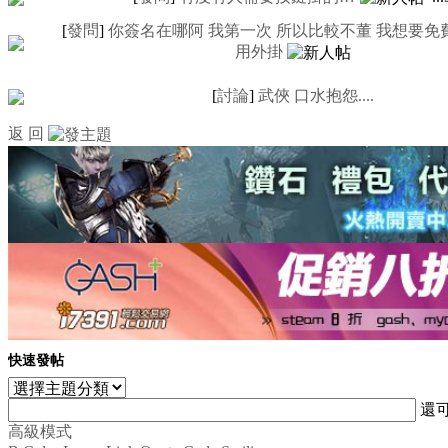
[
發問
]
你簽名在哪阿 我第一次 所以比較不董 我想要免
用外掛
[
討論
]
武俠 口水抱怨....
返 回
快速發帖
還
高級模式