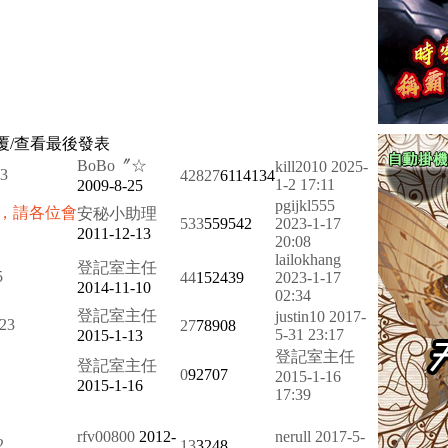
覆/查看
最後發表
BoBo〞☆
kill2010
2025-
3
42827
6114134
1-2 17:11
2009-8-25
pgijkl555
，請各位會
安秘小助理
533
559542
2023-1-17
2011-12-13
20:08
lailokhang
登記室主任
5
44
152439
2023-1-17
2014-11-10
02:34
登記室主任
justin10
2017-
2
3
27
78908
5-31 23:17
2015-1-13
登記室主任
登記室主任
0
92707
2015-1-16
2015-1-16
17:39
rfv00800
2012-
nerull
2017-5-
2
13
3248