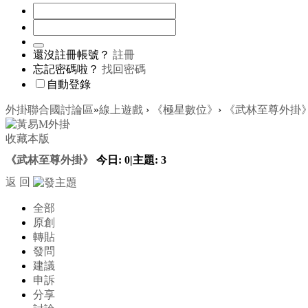
還沒註冊帳號？
註冊
忘記密碼啦？
找回密碼
自動登錄
外掛聯合國討論區
»
線上遊戲
›
《極星數位》
›
《武林至尊外掛
收藏本版
《武林至尊外掛》
今日:
0
|
主題:
3
返 回
全部
原創
轉貼
發問
建議
申訴
分享