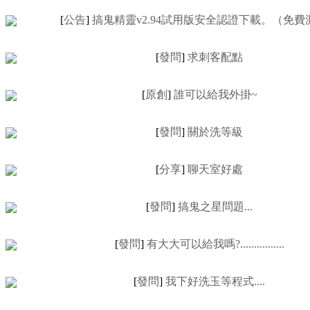
[
公告
]
搞鬼精靈v2.94試用版安全認證下載。（免費
[
發問
]
求刺客配點
[
原創
]
誰可以給我外掛~
[
發問
]
關於洗等級
[
分享
]
聊天室好處
[
發問
]
搞鬼之星問題...
[
發問
]
有大大可以給我嗎?................
[
發問
]
我下好洗玉等程式....