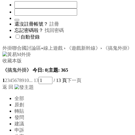
還沒註冊帳號？
註冊
忘記密碼啦？
找回密碼
自動登錄
外掛聯合國討論區
»
線上遊戲
›
《遊戲新幹線》
›
《搞鬼外掛》
收藏本版
《搞鬼外掛》
今日:
0
|
主題:
365
1
2
3
4
5
6
7
8
9
10
... 13
/ 13 頁
下一頁
返 回
全部
原創
轉貼
發問
建議
申訴