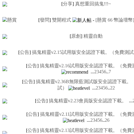
[
分享
]
真想重回搞鬼!!!~
[
發問
]
雙開程式
-
[懸賞
66
幣論壇幣
[
原創
]
精靈自動
[
公告
]
搞鬼精靈v2.15試用版安全認證下載。（免費測
[
公告
]
搞鬼精靈v2.16試用版安全認證下載。（免費
...
2
3
4
5
6
..
7
[
公告
]
搞鬼精靈v2.36B無限藍測試版安全認證下載。
試）
...
2
3
4
5
6
..
22
[
公告
]
搞鬼精靈v2.23會員版安全認證下載。
...
[
公告
]
搞鬼精靈v2.11試用版安全認證下載。（免費
...
2
3
4
5
6
..
26
[
公告
]
搞鬼精靈v2.13試用版安全認證下載。（免費