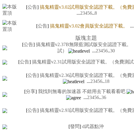
[
公告
]
搞鬼精靈v3.02試用版安全認證下載。（免費
...
2
3
4
5
6
..
8
[
公告
]
搞鬼精靈v3.02會員版安全認證下載。
...
版塊主題
[
公告
]
搞鬼精靈v2.37B無限藍測試版安全認證下載。
試）
...
2
3
4
5
6
..
30
[
公告
]
搞鬼精靈v2.31試用版安全認證下載。（免費測
[
公告
]
搞鬼精靈v2.36試用版安全認證下載。（免費
...
2
3
4
5
6
..
18
[
分享
]
我找到無毒的加速器 不錯用去下載看看吧
...
2
3
4
5
6
..
36
[
公告
]
搞鬼精靈v2.93試用版安全認證下載。（免費
[
發問
]
d武器點沖