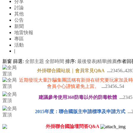
分享
討論
其他
公告
新聞
地雷快報
專區
活動
|
新窗
篩選:
全部主題
全部時間
排序:
最後發表
|
精華
|
推薦
作者
回
外掛聯合國站規｜會員常見Q&A
...
2
3
4
5
6
..
428
近期發現大量詐騙集團謊稱有新掛在研究要玩家加及時
會員小心謹慎避免上當。
...
2
3
4
5
6
..
54
建議參考使用360防毒以外的防毒軟體
...
2
3
4
5
2015年度：聯合國版主申請標準及申請方式
...
外掛聯合國論壇問答Q&A