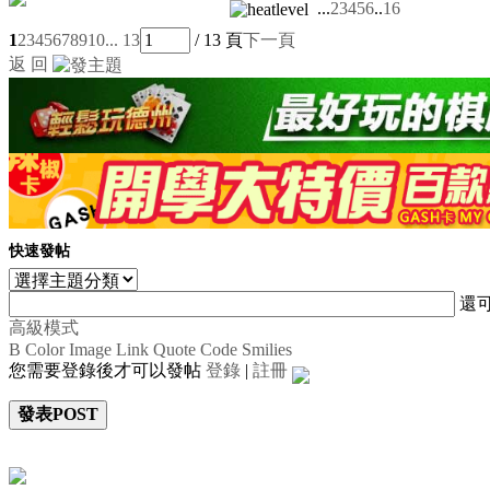
...
2
3
4
5
6
..
16
1
2
3
4
5
6
7
8
9
10
... 13
/ 13 頁
下一頁
返 回
快速發帖
還
高級模式
B
Color
Image
Link
Quote
Code
Smilies
您需要登錄後才可以發帖
登錄
|
註冊
發表POST