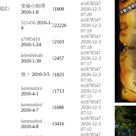
ts1878547
安秘小助理
測試）
3
1809
2020-12-3
2010-1-8
07:20
ts1878547
521456
2010-1-
2
22226
2020-12-3
9
07:19
ts1878547
a7985410
1
2103
2020-12-3
2010-1-24
07:18
ts1878547
lefe666648
1
2457
2020-12-3
2010-1-30
07:17
ts1878547
煞〃
2010-3-5
3
1825
2020-12-3
07:16
ts1878547
lammanhol
2
1713
2020-12-3
2010-4-1
07:13
ts1878547
lammanhol
1
1688
2020-12-3
2010-4-7
07:12
ts1878547
lammanhol
4
3416
2020-12-3
2010-4-8
07:12
ts1878547