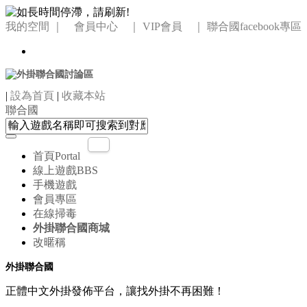
我的空間
｜ 會員中心 ｜
VIP會員 ｜
聯合國facebook專區
|
設為首頁
|
收藏本站
聯合國
首頁
Portal
線上遊戲
BBS
手機遊戲
會員專區
在線掃毒
外掛聯合國商城
改暱稱
外掛聯合國
正體中文外掛發佈平台，讓找外掛不再困難！