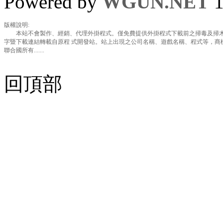
Powered by
WGUN.NET
1
版權說明:
本站不會製作、經銷、代理外掛程式。僅免費提供外掛程式下載前之掃毒及掃木
字暨下載連結轉載自原程 式開發站。站上出現之公司名稱、遊戲名稱、程式等，商
聯合國所有.......
回頂部