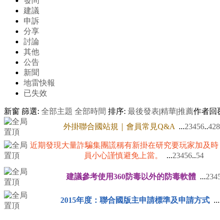
發問
建議
申訴
分享
討論
其他
公告
新聞
地雷快報
已失效
新窗
篩選:
全部主題
全部時間
排序:
最後發表
|
精華
|
推薦
作者
回
外掛聯合國站規｜會員常見Q&A
...
2
3
4
5
6
..
428
近期發現大量詐騙集團謊稱有新掛在研究要玩家加及時
員小心謹慎避免上當。
...
2
3
4
5
6
..
54
建議參考使用360防毒以外的防毒軟體
...
2
3
4
2015年度：聯合國版主申請標準及申請方式
...