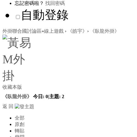
忘記密碼啦？
找回密碼
自動登錄
外掛聯合國討論區
»
線上遊戲
›
《皓宇》
›
《臥龍外掛》
收藏本版
《臥龍外掛》
今日:
0
|
主題:
2
返 回
全部
原創
轉貼