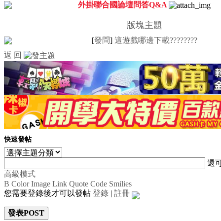
外掛聯合國論壇問答Q&A
版塊主題
[
發問
]
這遊戲哪邊下載????????
返 回
快速發帖
還
高級模式
B
Color
Image
Link
Quote
Code
Smilies
您需要登錄後才可以發帖
登錄
|
註冊
發表POST