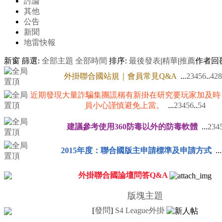
討論
其他
公告
新聞
地雷快報
新窗
篩選:
全部主題
全部時間
排序:
最後發表
|
精華
|
推薦
作者
回
外掛聯合國站規｜會員常見Q&A
...
2
3
4
5
6
..
428
近期發現大量詐騙集團謊稱有新掛在研究要玩家加及時
員小心謹慎避免上當。
...
2
3
4
5
6
..
54
建議參考使用360防毒以外的防毒軟體
...
2
3
4
2015年度：聯合國版主申請標準及申請方式
...
外掛聯合國論壇問答Q&A
版塊主題
[
發問
]
S4 League外掛