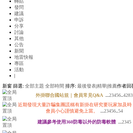
轉貼
發問
建議
申訴
分享
討論
其他
公告
新聞
地雷快報
專區
活動
|
新窗
篩選:
全部主題
全部時間
排序:
最後發表
|
精華
|
推薦
作者
回
外掛聯合國站規｜會員常見Q&A
...
2
3
4
5
6
..
4283
近期發現大量詐騙集團謊稱有新掛在研究要玩家加及時
會員小心謹慎避免上當。
...
2
3
4
5
6
..
54
建議參考使用360防毒以外的防毒軟體
...
2
3
4
5