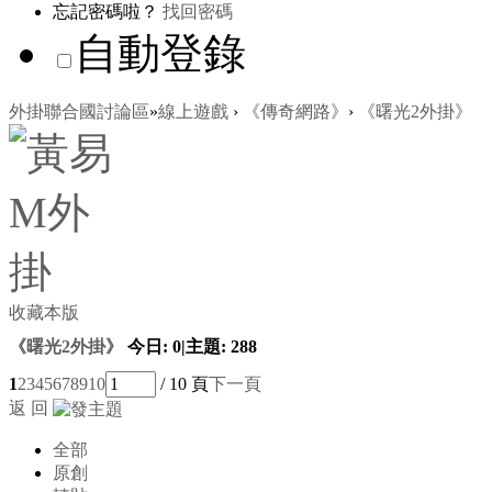
忘記密碼啦？
找回密碼
自動登錄
外掛聯合國討論區
»
線上遊戲
›
《傳奇網路》
›
《曙光2外掛》
收藏本版
《曙光2外掛》
今日:
0
|
主題:
288
1
2
3
4
5
6
7
8
9
10
/ 10 頁
下一頁
返 回
全部
原創