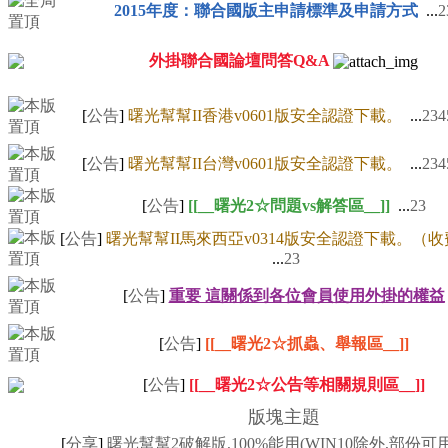
2015年度：聯合國版主申請標準及申請方式
...
2
外掛聯合國論壇問答Q&A
[
公告
]
曙光幫幫II香港v0601版安全認證下載。
...
2
3
4
[
公告
]
曙光幫幫II台灣v0601版安全認證下載。
...
2
3
4
[
公告
]
[[__曙光2☆問題vs解答區__]]
...
2
3
[
公告
]
曙光幫幫II馬來西亞v0314版安全認證下載。（
...
2
3
[
公告
]
重要 這關係到各位會員使用外掛的權益
[
公告
]
[[__曙光2☆抓蟲、舉報區__]]
[
公告
]
[[__曙光2☆公告等相關規則區__]]
版塊主題
[
分享
]
曙光幫幫2破解版,100%能用(WIN10除外,部份可用到