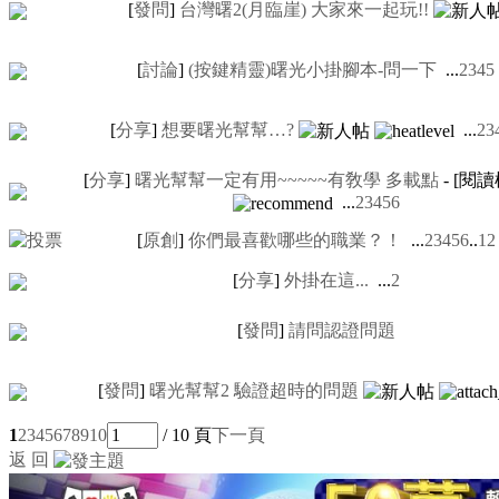
[
發問
]
台灣曙2(月臨崖) 大家來一起玩!!
[
討論
]
(按鍵精靈)曙光小掛腳本-問一下
...
2
3
4
5
[
分享
]
想要曙光幫幫…?
...
2
3
[
分享
]
曙光幫幫一定有用~~~~~有敎學 多載點
- [閱
...
2
3
4
5
6
[
原創
]
你們最喜歡哪些的職業？！
...
2
3
4
5
6
..
12
[
分享
]
外掛在這...
...
2
[
發問
]
請問認證問題
[
發問
]
曙光幫幫2 驗證超時的問題
1
2
3
4
5
6
7
8
9
10
/ 10 頁
下一頁
返 回