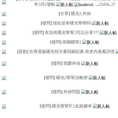
年3月2發帖
...
2
3
4
5
6
..
37
[
分享
]
曙光2 外掛
[
發問
]
现在还有曙光帮帮吗
[
發問
]
有沒有曙光幫幫2可以分享???
[
發問
]
有關曙幫2
[
原創
]
在香港版曙光招大量回鍋玩家,有意內進看詳情
[
發問
]
我愛外掛
[
發問
]
曙光2幫幫沒帳密
[
發問
]
外掛問題
[
發問
]
曙光幫幫忙2走路腳本