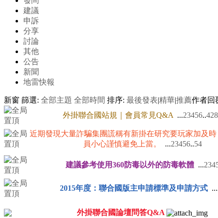
發問
建議
申訴
分享
討論
其他
公告
新聞
地雷快報
新窗
篩選:
全部主題
全部時間
排序:
最後發表
|
精華
|
推薦
作者
回
外掛聯合國站規｜會員常見Q&A
...
2
3
4
5
6
..
428
近期發現大量詐騙集團謊稱有新掛在研究要玩家加及時
員小心謹慎避免上當。
...
2
3
4
5
6
..
54
建議參考使用360防毒以外的防毒軟體
...
2
3
4
2015年度：聯合國版主申請標準及申請方式
...
外掛聯合國論壇問答Q&A