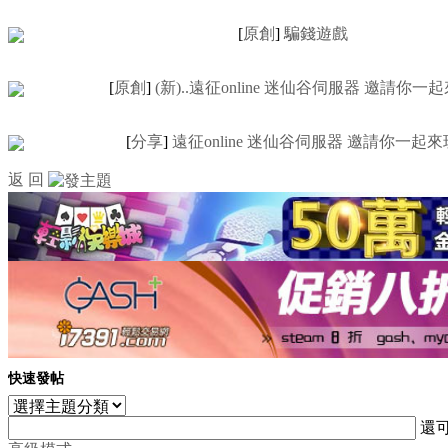
[
原創
]
騙錢遊戲
[
原創
]
(新)..遠征online 迷仙谷伺服器 邀請你一
[
分享
]
遠征online 迷仙谷伺服器 邀請你一起來
返 回
快速發帖
還