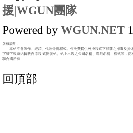
援|WGUN團隊
Powered by
WGUN.NET
1
版權說明:
本站不會製作、經銷、代理外掛程式。僅免費提供外掛程式下載前之掃毒及掃木
字暨下載連結轉載自原程 式開發站。站上出現之公司名稱、遊戲名稱、程式等，商
聯合國所有.......
回頂部