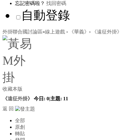
忘記密碼啦？
找回密碼
自動登錄
外掛聯合國討論區
»
線上遊戲
›
《華義》
›
《遠征外掛》
收藏本版
《遠征外掛》
今日:
0
|
主題:
11
返 回
全部
原創
轉貼