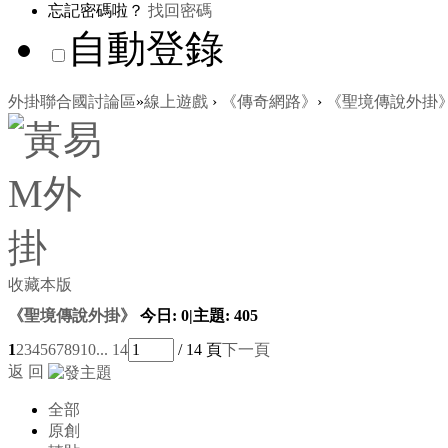
忘記密碼啦？
找回密碼
自動登錄
外掛聯合國討論區
»
線上遊戲
›
《傳奇網路》
›
《聖境傳說外掛
收藏本版
《聖境傳說外掛》
今日:
0
|
主題:
405
1
2
3
4
5
6
7
8
9
10
... 14
/ 14 頁
下一頁
返 回
全部
原創