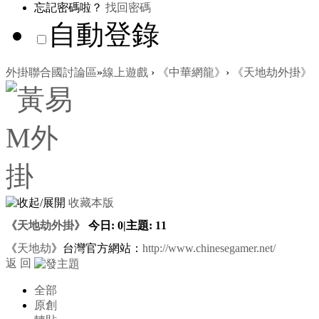
忘記密碼啦？
找回密碼
自動登錄
外掛聯合國討論區
»
線上遊戲
›
《中華網龍》
›
《天地劫外掛》
收藏本版
《天地劫外掛》
今日:
0
|
主題:
11
《
天地劫
》台灣官方網站：
http://www.chinesegamer.net/
返 回
全部
原創