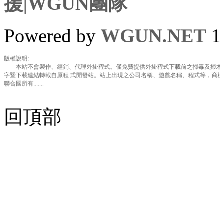
援|WGUN團隊
Powered by
WGUN.NET
1
版權說明:
本站不會製作、經銷、代理外掛程式。僅免費提供外掛程式下載前之掃毒及掃木
字暨下載連結轉載自原程 式開發站。站上出現之公司名稱、遊戲名稱、程式等，商
聯合國所有.......
回頂部