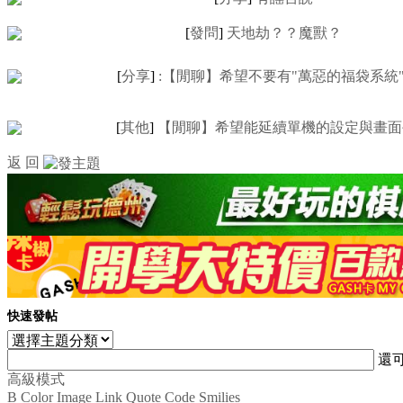
[
發問
]
天地劫？？魔獸？
[
分享
]
:【閒聊】希望不要有"萬惡的福袋系統"
[
其他
]
【閒聊】希望能延續單機的設定與畫面
返 回
快速發帖
還
高級模式
B
Color
Image
Link
Quote
Code
Smilies