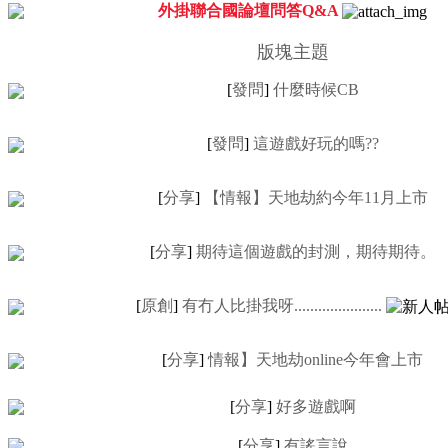
外掛聯合國論壇問答Q&A
版塊主題
[
發問
]
什麼時候CB
[
發問
]
這遊戲好玩的嗎??
[
分享
]
【情報】天地劫約今年11月上市
[
分享
]
期待這個遊戲的封測，期待期待。
[
原創
]
有冇人比掛我呀......................
[
分享
]
情報】天地劫online今年會上市
[
分享
]
好多遊戲啊
[
分享
]
有謠言說