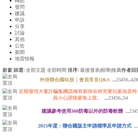
轉貼
發問
建議
申訴
分享
討論
其他
公告
新聞
地雷快報
新窗
篩選:
全部主題
全部時間
排序:
最後發表
|
精華
|
推薦
作者
回
外掛聯合國站規｜會員常見Q&A
...
2
3
4
5
6
..
428
近期發現大量詐騙集團謊稱有新掛在研究要玩家加及時
員小心謹慎避免上當。
...
2
3
4
5
6
..
54
建議參考使用360防毒以外的防毒軟體
...
2
3
4
2015年度：聯合國版主申請標準及申請方式
...